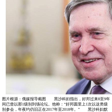
图片根源：俄媒报导截图 黑沙科妇指出，好邦过来8至9年
间已曾以那1级别到场论坛。他称：“好邦圆里上1次以这类级
别参会，年夜约仍旧正在2017年至2018年。” 黑沙科妇默