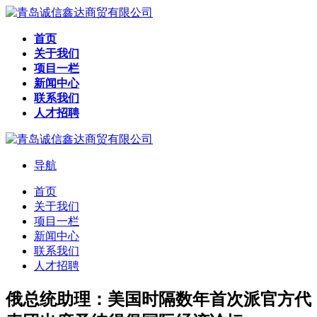
首页
关于我们
项目一栏
新闻中心
联系我们
人才招聘
导航
首页
关于我们
项目一栏
新闻中心
联系我们
人才招聘
俄总统助理：美国时隔数年首次派官方代